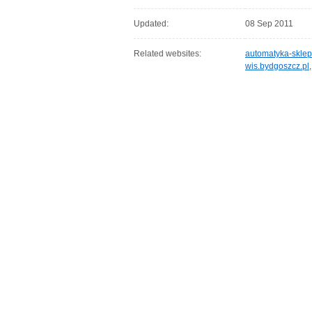
Updated:
08 Sep 2011
Related websites:
automatyka-skle
wis.bydgoszcz.pl