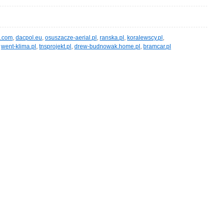
p.com
,
dacpol.eu
,
osuszacze-aerial.pl
,
ranska.pl
,
koralewscy.pl
,
,
went-klima.pl
,
tnsprojekt.pl
,
drew-budnowak.home.pl
,
bramcar.pl