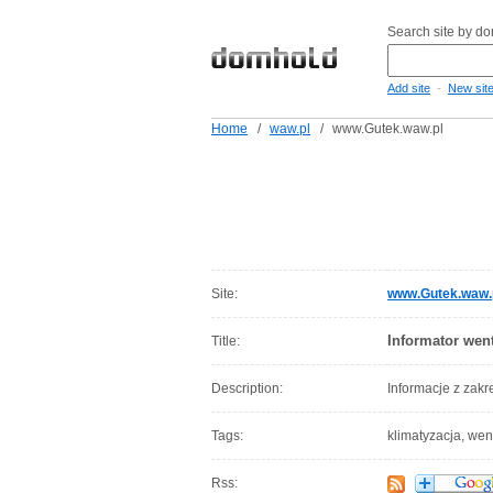
Search site by d
-
Add site
New sit
Home
/
waw.pl
/
www.Gutek.waw.pl
Site:
www.Gutek.waw.
Informator wen
Title:
Description:
Informacje z zakr
Tags:
klimatyzacja, wen
Rss: