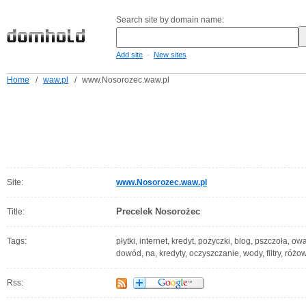
Search site by domain name:
-
Add site
New sites
Home
/
waw.pl
/
www.Nosorozec.waw.pl
Site:
www.Nosorozec.waw.pl
Precelek Nosorożec
Title:
Tags:
płytki, internet, kredyt, pożyczki, blog, pszczoła, o
dowód, na, kredyty, oczyszczanie, wody, filtry, różo
Rss: