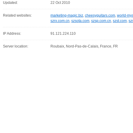
Updated:
22 Oct 2010
Related websites:
marketing-magic.biz
,
cheesyguitars.com
,
world-mys
szrx.com.cn
,
szsota.com
,
szsp.com.cn
,
szst.com
,
sz
IP Address:
91.121.224.110
Server location:
Roubaix, Nord-Pas-de-Calais, France, FR