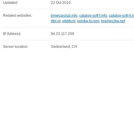
Updated:
22 Oct 2010
Related websites:
bmwcarclub.info
,
catalog-soft-f.info
,
catalog-soft-h.i
dtvi.pl
,
olektv.pl
,
polska-tv.com
,
brameczka.net
IP Address:
94.23.117.209
Server location:
Switzerland, CH