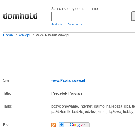
Search site by domain name:
-
Add site
New sites
Home
/
waw.pl
/
www.Pawian.waw.pl
Site:
www.Pawian.waw.pl
Precelek Pawian
Title:
Tags:
pozycjonowanie, internet, darmo, najlepsza, gps, tel
październik, będzie, odzież, stron, ciążowa, hobby, 
Rss: