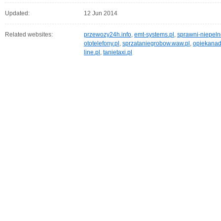
Updated:
12 Jun 2014
Related websites:
przewozy24h.info
,
emt-systems.pl
,
sprawni-niepeln
ototelefony.pl
,
sprzataniegrobow.waw.pl
,
opiekanad
line.pl
,
tanietaxi.pl