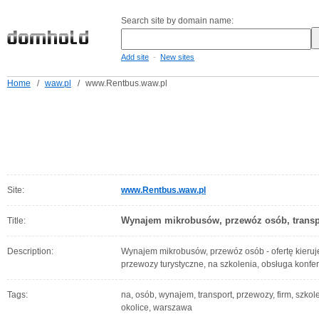
Search site by domain name:
-
Add site
New sites
Home
/
waw.pl
/
www.Rentbus.waw.pl
Site:
www.Rentbus.waw.pl
Wynajem mikrobusów, przewóz osób, trans
Title:
Description:
Wynajem mikrobusów, przewóz osób - ofertę kieruj
przewozy turystyczne, na szkolenia, obsługa konfer
Tags:
na, osób, wynajem, transport, przewozy, firm, szkole
okolice, warszawa