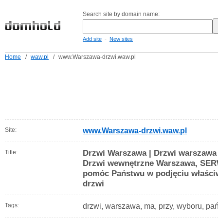
Search site by domain name:
-
Add site
New sites
Home
/
waw.pl
/
www.Warszawa-drzwi.waw.pl
Site:
www.Warszawa-drzwi.waw.pl
Drzwi Warszawa | Drzwi warszawa
Title:
Drzwi wewnętrzne Warszawa, SER
pomóc Państwu w podjęciu właści
drzwi
Tags:
drzwi, warszawa, ma, przy, wyboru, pa