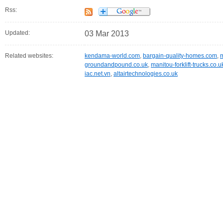
Rss:
Updated:
03 Mar 2013
Related websites:
kendama-world.com
,
bargain-quality-homes.com
,
m
groundandpound.co.uk
,
manitou-forklift-trucks.co.u
iac.net.vn
,
altairtechnologies.co.uk